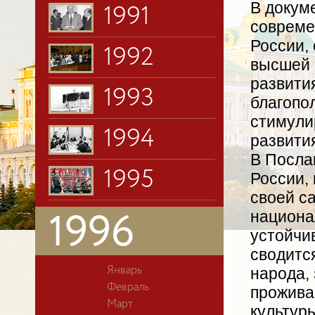
В докуме
1991
совреме
России,
1992
высшей 
развития
1993
благопо
стимули
1994
развити
В Посла
1995
России,
своей с
национа
1996
устойчи
сводитс
народа,
Январь
Февраль
прожива
Март
культур