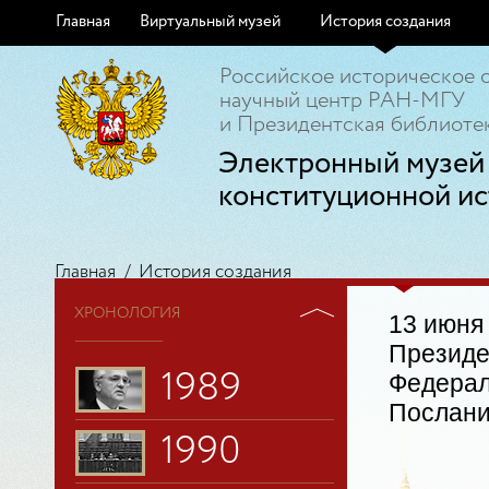
Главная
Виртуальный музей
История создания
Российское историческое 
научный центр РАН-МГУ
и Президентская библиотек
Электронный музей
конституционной ис
Главная
/
История создания
ХРОНОЛОГИЯ
1988
13 июня
Президе
1989
Федерал
Послани
1990