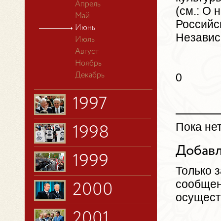
Апрель
(см.: О
Май
Российс
Июнь
Независи
Июль
Август
Ноябрь
0
Декабрь
1997
Пока не
1998
Добавл
1999
Только 
сообщен
2000
осущест
2001