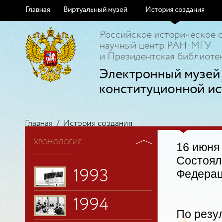
Главная
Виртуальный музей
История создания
1988
Российское историческое 
научный центр РАН-МГУ
и Президентская библиотек
1989
Электронный музей
1990
конституционной ис
1991
Главная
/
История создания
ХРОНОЛОГИЯ
1992
16 июня
Состоял
1993
Федерац
1994
По резул