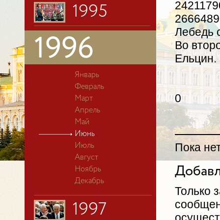
24211790
1995
26664890
Лебедь 
1996
Во второ
Ельцин.
Январь
Февраль
0
Март
Апрель
Май
Июнь
Пока не
Июль
Август
Добавл
Ноябрь
Декабрь
Только 
сообщен
1997
осущест