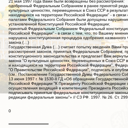
21 мая 1997 года Вами были возвращены без рассмотрения:
одобренный Федеральным Собранием в ранее принятой реда
культурных ценностях, перемещенных в Союз ССР в результат
находящихся на территории Российской Федерации" - в связи 
палатами Федерального Собрания были допущены нарушения
установленной Конституцией Российской Федерации;
принятый Федеральным Собранием Федеральный конституцио
Российской Федерации" - в связи с тем, что, по Вашему мне
нарушена конституционная процедура одобрения названного 
закона (…)
Государственная Дума (…) считает попытку введения Вами пр
рассмотрения законов, принятых Федеральным Собранием, 
конституционного законодательства и предлагает Вам вернут
закона "О культурных ценностях, перемещенных в Союз ССР в
и находящихся на территории Российской Федерации", Федера
"О Правительстве Российской Федерации", подписать и опубли
(см.: Постановление Государственной Думы Федерального Со
13 июня 1997 г. № 1530-II ГД «Об обращении Государственн
Российской Федерации "К Президенту Российской Федерации 
осуществления входящей в компетенцию Президента Российс
подписывать принятые федеральные конституционные законы
редакции федеральные законы"» // СЗ РФ. 1997. № 26. Ст. 299
0