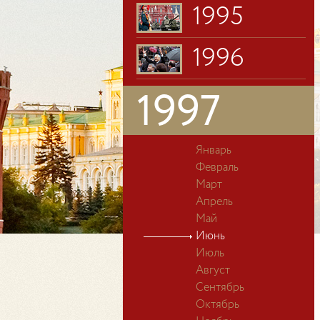
1995
1996
1997
Январь
Февраль
Март
Апрель
Май
Июнь
Июль
Август
Сентябрь
Октябрь