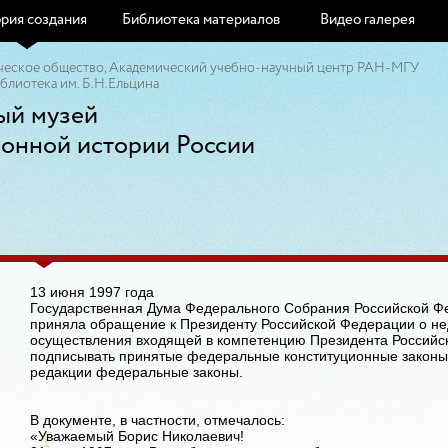
рия создания
Библиотека материалов
Видео галерея
ческое общество, Академический учебно-научный центр РАН-МГУ
блиотека им. Б.Н.Ельцина
ый музей
ионной истории России
13 июня 1997 года
Государственная Дума Федерального Собрания Российской Ф
приняла обращение к Президенту Российской Федерации о не
осуществления входящей в компетенцию Президента Российс
подписывать принятые федеральные конституционные законы
редакции федеральные законы.
В документе, в частности, отмечалось:
«Уважаемый Борис Николаевич!