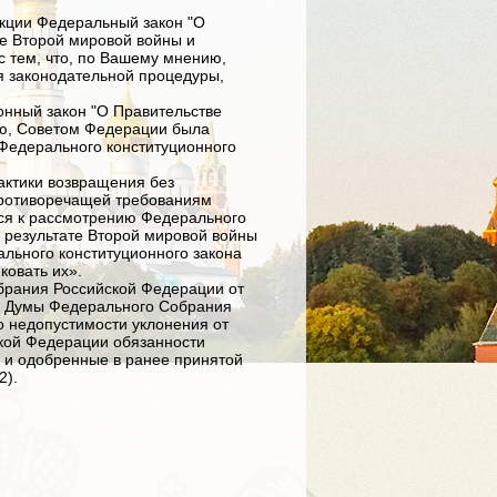
кции Федеральный закон "О
е Второй мировой войны и
с тем, что, по Вашему мнению,
 законодательной процедуры,
нный закон "О Правительстве
нию, Советом Федерации была
Федерального конституционного
актики возвращения без
противоречащей требованиям
ься к рассмотрению Федерального
 результате Второй мировой войны
льного конституционного закона
ковать их».
брания Российской Федерации от
ой Думы Федерального Собрания
о недопустимости уклонения от
кой Федерации обязанности
 и одобренные в ранее принятой
2).