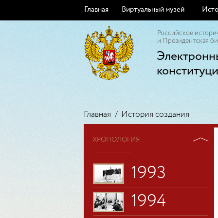
Главная
Виртуальный музей
Исто
1988
Российское истори
и Президентская би
Электронн
1989
конституц
1990
1991
Главная
/
История создания
ХРОНОЛОГИЯ
1992
1993
1994