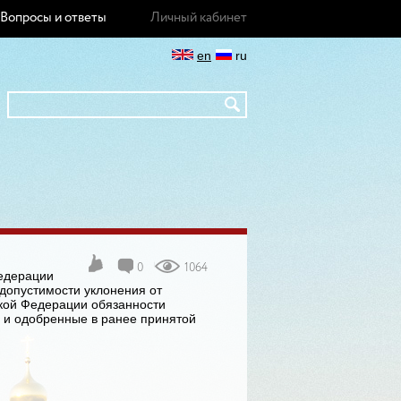
Вопросы и ответы
Личный кабинет
en
ru
0
1064
едерации
допустимости уклонения от
кой Федерации обязанности
 и одобренные в ранее принятой