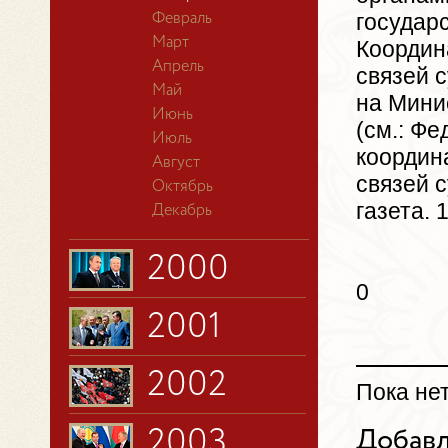
государс
Февраль
Март
Координ
Апрель
связей 
Май
на Мини
Июнь
(см.: Фе
Июль
координ
Август
связей 
Октябрь
газета. 
Декабрь
2000
0
2001
2002
Пока не
2003
Добавл