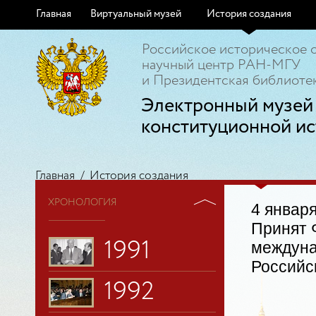
Главная
Виртуальный музей
История создания
Российское историческое 
научный центр РАН-МГУ
и Президентская библиотек
Электронный музей
1988
конституционной ис
1989
Главная
/
История создания
ХРОНОЛОГИЯ
1990
4 января
Принят 
1991
междуна
Российс
1992