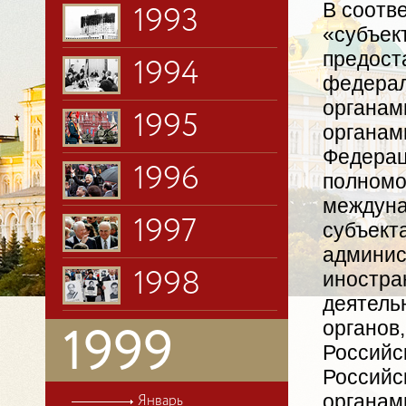
В соотве
1993
«субъек
предост
1994
федерал
органам
1995
органам
Федерац
1996
полномо
междуна
1997
субъект
админис
иностран
1998
деятель
органов
1999
Российс
Российс
органам
Январь