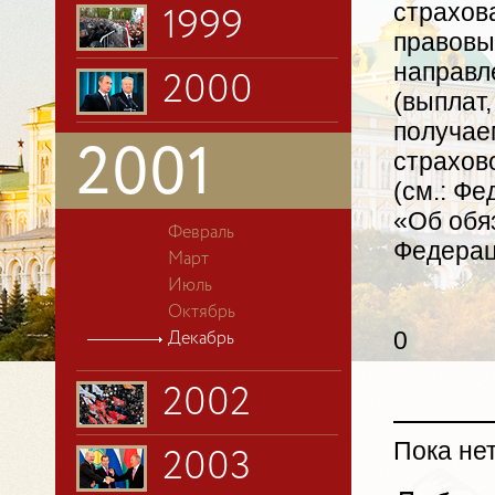
страхов
1999
правовы
направл
2000
(выплат,
получае
2001
страхов
(см.: Фе
«Об обя
Февраль
Федераци
Март
Июль
Октябрь
0
Декабрь
2002
Пока не
2003