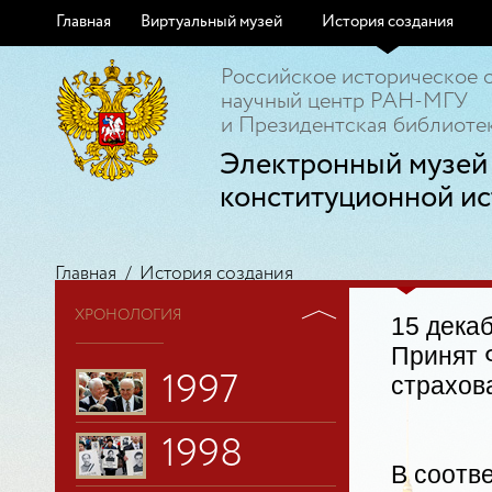
1991
Главная
Виртуальный музей
История создания
1992
Российское историческое 
научный центр РАН-МГУ
и Президентская библиотек
1993
Электронный музей
1994
конституционной ис
1995
Главная
/
История создания
ХРОНОЛОГИЯ
1996
15 декаб
Принят 
1997
страхов
1998
В соотв