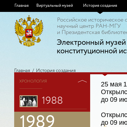
Главная
Виртуальный музей
История создания
Российское историческое 
научный центр РАН-МГУ
и Президентская библиотек
Электронный музей
конституционной ис
Главная
/
История создания
ХРОНОЛОГИЯ
25 мая 1
Открылс
1988
до 09 ию
Открылс
1989
до 09 ию