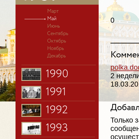
Март
0
Май
Июнь
Сентябрь
Октябрь
Ноябрь
Коммен
Декабрь
polka.d
1990
2 недели
18.03.20
1991
Добавл
1992
Только 
1993
сообщен
осущест