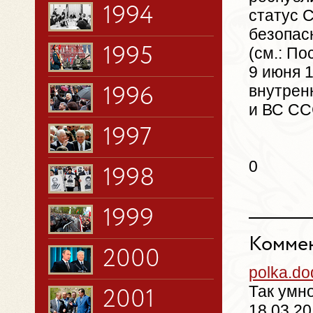
1994
статус 
безопас
1995
(см.: П
9 июня 
внутрен
1996
и ВС ССС
1997
0
1998
1999
Коммен
2000
polka.d
Так умн
2001
18.03.20