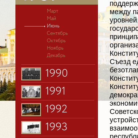
поддерж
между п
Март
уровней
Май
Июнь
государ
Сентябрь
принцип
Октябрь
организ
Ноябрь
Констит
Декабрь
Съезд е
безотла
1990
Констит
Констит
1991
демокра
экономи
1992
Советск
устройс
1993
взаимоо
республ