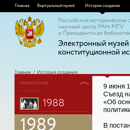
Главная
Виртуальный музей
История создания
Российское историческое 
научный центр РАН-МГУ
и Президентская библиотек
Электронный музей
конституционной ис
Главная
/
История создания
ХРОНОЛОГИЯ
9 июня 
Съезд н
1988
«Об осн
политик
1989
В постан