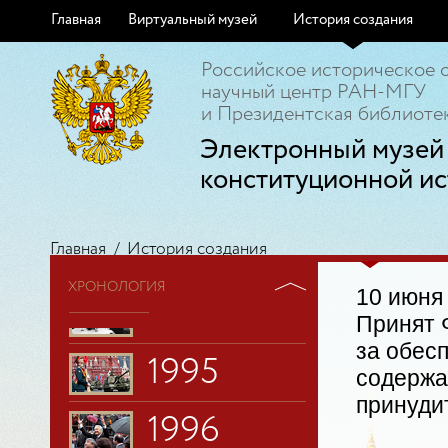
1989
Главная
Виртуальный музей
История создания
Российское историческое 
1990
научный центр РАН-МГУ
и Президентская библиотек
1991
Электронный музей
конституционной ис
1992
1993
Главная
/
История создания
ХРОНОЛОГИЯ
10 июня
1994
Принят 
за обес
1995
содержа
принуди
1996