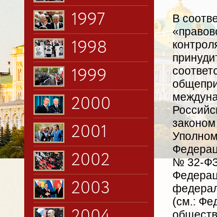
1997
В соотве
«правов
контрол
1998
принуди
соответ
1999
общепри
междуна
2000
Российс
законом
2001
Уполном
Федерац
2002
№ 32-ФЗ
Федерац
2003
федерал
(см.: Фе
2004
обществ