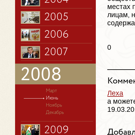
местах 
лицам, 
2005
содержан
2006
0
2007
2008
Коммен
Март
Леха
Июнь
а может
Ноябрь
19.03.20
Декабрь
2009
Добавл