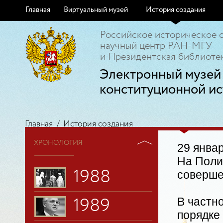
Главная
Виртуальный музей
История создания
Российское историческое 
научный центр РАН-МГУ
и Президентская библиотек
Электронный музей
конституционной ис
Главная
/
История создания
ХРОНОЛОГИЯ
29 январ
На Поли
1988
соверше
В частн
1989
порядке