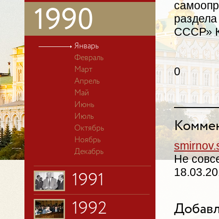
самоопр
1990
раздела
СССР» К
Январь
Февраль
0
Март
Апрель
Май
Июнь
Июль
Коммен
Октябрь
Ноябрь
smirnov
Декабрь
Не совс
18.03.20
1991
1992
Добавл