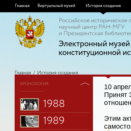
Главная
Виртуальный музей
История создания
Российское историческое 
научный центр РАН-МГУ
и Президентская библиотек
Электронный музей
конституционной ис
Главная
/
История создания
ХРОНОЛОГИЯ
10 апрел
Принят 
1988
отношен
Этим ак
1989
самосто