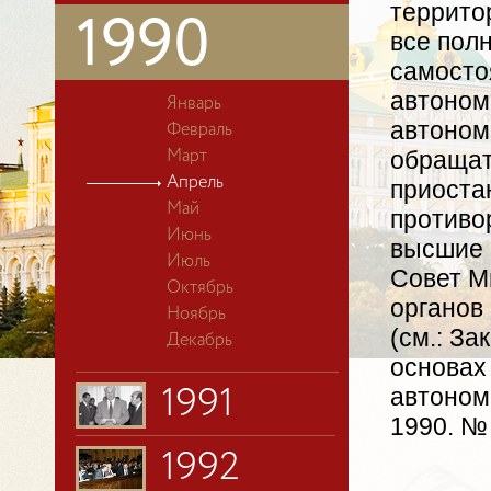
террито
1990
все пол
самосто
автоном
Январь
автоном
Февраль
обращат
Март
Апрель
приоста
Май
противо
Июнь
высшие 
Июль
Совет М
Октябрь
органов
Ноябрь
(см.: За
Декабрь
основах
автоном
1991
1990. № 
1992