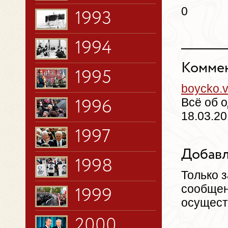
0
1993
1994
Коммен
1995
boycko.
Всё об о
1996
18.03.20
1997
Добавл
1998
Только 
сообщен
1999
осущест
2000