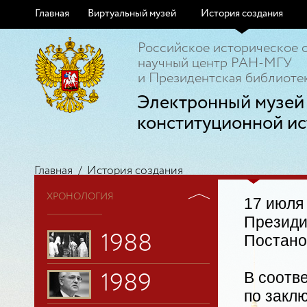
Главная
Виртуальный музей
История создания
Российское историческое 
научный центр РАН-МГУ
и Президентская библиотек
Электронный музей
конституционной ис
Главная
/
История создания
ХРОНОЛОГИЯ
17 июля
Президи
1988
Постано
В соотв
1989
по закл