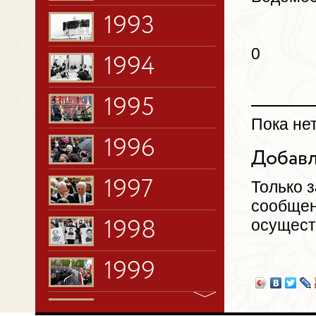
1993
0
1994
1995
Пока не
1996
Добавл
1997
Только 
сообщен
осущест
1998
1999
2000